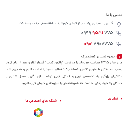
تماس با ما
گلــبهار ، میدان پرند - مرکز تجاری خورشید - طبقه منفی یک - واحد 35
9551
775 0999
0901
8907775
درباره تحــریر کفشدوزک
ما از سال ۱۳۹۵ فعالیت خودمان را در قالب "پاتوق گتاب" گلبهار آغاز و بعد از ایام کرونا
بصورت مستقل با عنوان "تحریر کفشدوزک" فعالیت خود را ادامه دادیم و به یاری شما
مشتریان بزرگوار به تخصصی ترین و فانتزی ترین نوشت افزار گلبهار مبدل شدیم و
کماکان راه خود یعنی، خدمت به هموطنانمان را سرلوحه ی کارمان قرار دادیم.
نماد ها
شبکه های اجتماعی ما