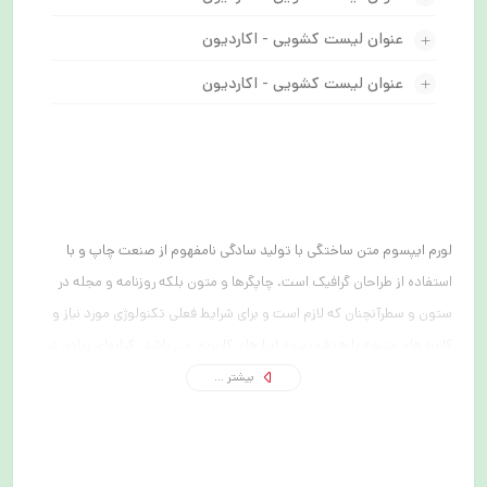
عنوان لیست کشویی - اکاردیون
عنوان لیست کشویی - اکاردیون
لورم ایپسوم متن ساختگی با تولید سادگی نامفهوم از صنعت چاپ و با
استفاده از طراحان گرافیک است. چاپگرها و متون بلکه روزنامه و مجله در
ستون و سطرآنچنان که لازم است و برای شرایط فعلی تکنولوژی مورد نیاز و
کاربردهای متنوع با هدف بهبود ابزارهای کاربردی می باشد. کتابهای زیادی در
شصت و سه درصد گذشته، حال و آینده شناخت فراوان جامعه و متخصصان
بیشتر ...
را می طلبد تا با نرم افزارها شناخت بیشتری را برای طراحان رایانه ای علی
الخصوص طراحان خلاقی و فرهنگ پیشرو در زبان فارسی ایجاد کرد.
لورم ایپسوم متن ساختگی با تولید سادگی نامفهوم از صنعت چاپ و با