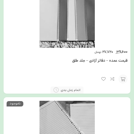
27,720
39,600
تومان
قیمت عمده – دفاتر آزادی – جلد طلق
انتخاب
اتمام زمان بندی
گزینه
ناموجود