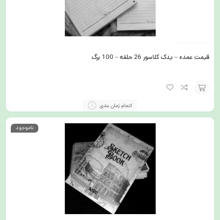
قیمت عمده – یدک کلاسور 26 حلقه – 100 برگ
افزودن
اتمام زمان بندی
به
ناموجود
سبد