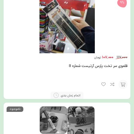
9%
107,000
117,000
تومان
قلموی سر تخت پارس آرتیست شماره 8
افزودن
اتمام زمان بندی
به
ناموجود
سبد