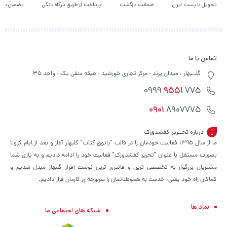
تحویل با پست ایران
ضمانت بازگشت
پرداخت از طریق درگاه بانکی
تضمین بهت
تماس با ما
گلــبهار ، میدان پرند - مرکز تجاری خورشید - طبقه منفی یک - واحد 35
9551
775 0999
0901
8907775
درباره تحــریر کفشدوزک
ما از سال ۱۳۹۵ فعالیت خودمان را در قالب "پاتوق گتاب" گلبهار آغاز و بعد از ایام کرونا
بصورت مستقل با عنوان "تحریر کفشدوزک" فعالیت خود را ادامه دادیم و به یاری شما
مشتریان بزرگوار به تخصصی ترین و فانتزی ترین نوشت افزار گلبهار مبدل شدیم و
کماکان راه خود یعنی، خدمت به هموطنانمان را سرلوحه ی کارمان قرار دادیم.
نماد ها
شبکه های اجتماعی ما