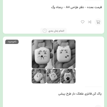
قیمت عمده – دفتر طراحی A4 – پنجاه برگ
افزودن
اتمام زمان بندی
به
ناموجود
سبد
پاک کن فانتزی غلطک دار طرح پیشی