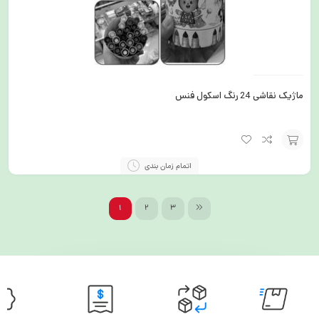
ماژیک نقاشی 24 رنگ اسکول فنس
افزودن
اتمام زمان بندی
به
سبد
1
2
3