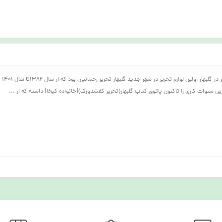
تاریخچه
ن سنوات کاری را تاکنون پاتوق کتاب گلبهار(تحریر کفشدوزک){خانواده کیخا} داشته که از ...