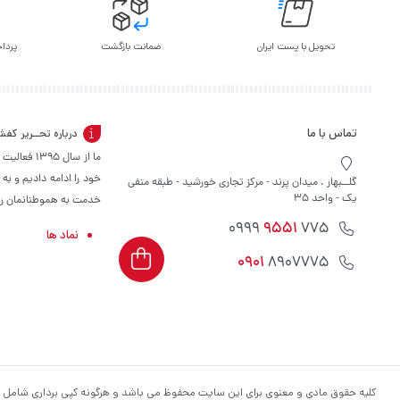
تحویل با پست ایران
ضمانت بازگشت
پرداخ
تماس با ما
درباره تحــریر کف
ما از سال 
خود را ادامه دادیم و به
گلــبهار ، میدان پرند - مرکز تجاری خورشید - طبقه منفی
یک - واحد 35
خدمت به هموطنانمان را س
9551
775 0999
نماد ها
0901
8907775
کلیه حقوق مادی و معنوی برای این سایت محفوظ می باشد و هرگونه کپی برداری شامل پ