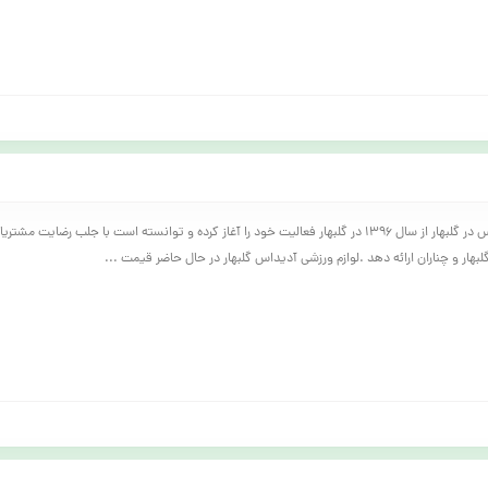
لوازم ورزشی آدیداس در گلبهار از سال 1396 در گلبهار فعالیت خود را آغاز کرده و توانسته است با جلب رضایت 
گلبهار و چناران ارائه دهد .لوازم ورزشی آدیداس گلبهار در حال حاضر قیمت ...