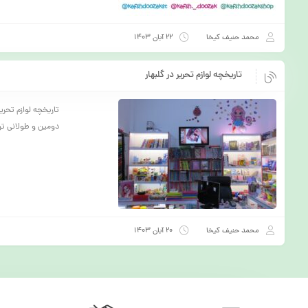
محمد حنیف کیخا
22 آبان 1403
تاریخچه لوازم تحریر در گلبهار
دومین و طولانی تری
محمد حنیف کیخا
20 آبان 1403