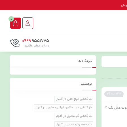
0
0999
9551775
با ما در تماس باشـید
دیدگاه ها
برچسب
فاقد دیدگاه
باز گشایی انواع قفل در گلبهار
موت عمل نکنه ؟
باز گشایی درب ماشین ایرانی و خارجی در گلبهار
باز گشایی گاوصندوق در گلبهار
تاریخچه لوازم تحریر در گلبهار