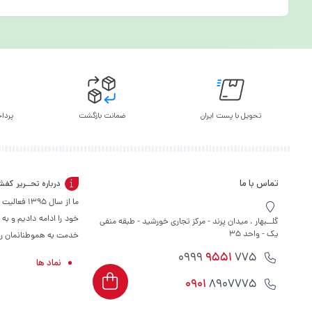
تحویل با پست ایران
ضمانت بازگشت
پرداخ
تماس با ما
درباره تحــریر کف
ما از سال 
خود را ادامه دادیم و به
گلــبهار ، میدان پرند - مرکز تجاری خورشید - طبقه منفی
یک - واحد 35
خدمت به هموطنانمان را س
9551
775 0999
نماد ها
0901
8907775