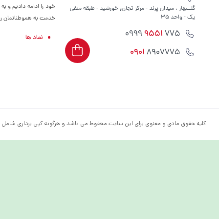
خود را ادامه دادیم و به
گلــبهار ، میدان پرند - مرکز تجاری خورشید - طبقه منفی
یک - واحد 35
خدمت به هموطنانمان را س
9551
775 0999
نماد ها
0901
8907775
کلیه حقوق مادی و معنوی برای این سایت محفوظ می باشد و هرگونه کپی برداری شامل پ