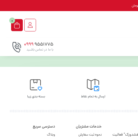
0
0999
9551775
با ما در تماس باشـید
ارسال به تمام نقاط
بسته بندی زیبا
خدمات مشتریان
دسترسی سریع
یر کفشدوزک" فعالیت
نحوه ثبت سفارش
وبلاگ