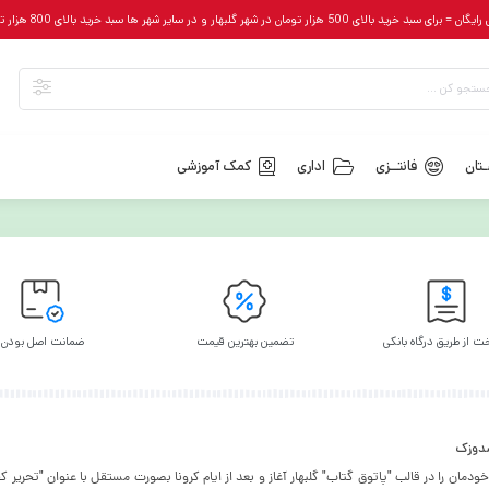
رای سبد خرید بالای 500 هزار تومان در شهر گلبهار و در سایر شهر ها سبد خرید بالای 800 هزار تومان
تان
فانتــزی
اداری
کمک آموزشی
ت از طریق درگاه بانکی
تضمین بهترین قیمت
ضمانت اصل بودن
شدوزک
۱۳۹۵ فعالیت خودمان را در قالب "پاتوق گتاب" گلبهار آغاز و بعد از ایام کرونا بصورت مستقل با عنوان "تحر