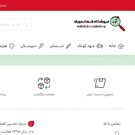
ارسال رایگان = ب
خانه
مـهد کودک
دبــستان
دبیرســتان
هنرسـ
تحویل با پست ایران
ضمانت بازگشت
پرداخ
تماس با ما
درباره تحــریر کف
ما از سال 