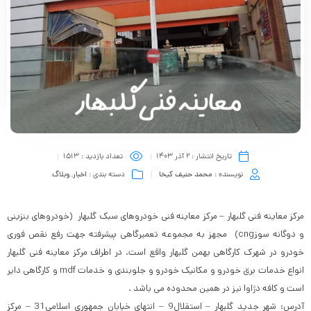
تاریخ انتشار :
2 آذر 1403
تعداد بازدید :
1513
نویسنده :
محمد حنیف کیخا
دسته بندی :
اخبار
,
وبلاگ
مرکز معاینه فنی گلبهار – مرکز معاینه فنی خودروهای سبک گلبهار (خودروهای بنزینی
و دوگانه سوزcng) مجهز به مجموعه تعمیرگاهی پیشرفته جهت رفع نقص فوری
خودرو در شهرک کارگاهی بهمن گلبهار واقع است. در اطراف مرکز معاینه فنی گلبهار
انواع خدمات برق خودرو و مکانیک خودرو و جلوبندی و خدمات mdf و کارگاهی دایر
است و کافه دژاوا نیز در همین محدوده می باشد .
آدرس: شهر جدید گلبهار – استقلال9 – انتهای خیابان جمهوری اسلامی31 – مرکز