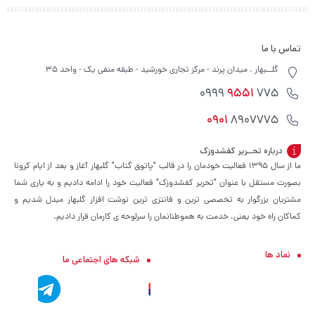
تماس با ما
گلــبهار ، میدان پرند - مرکز تجاری خورشید - طبقه منفی یک - واحد 35
9551
775 0999
0901
8907775
درباره تحــریر کفشدوزک
ما از سال ۱۳۹۵ فعالیت خودمان را در قالب "پاتوق گتاب" گلبهار آغاز و بعد از ایام کرونا
بصورت مستقل با عنوان "تحریر کفشدوزک" فعالیت خود را ادامه دادیم و به یاری شما
مشتریان بزرگوار به تخصصی ترین و فانتزی ترین نوشت افزار گلبهار مبدل شدیم و
کماکان راه خود یعنی، خدمت به هموطنانمان را سرلوحه ی کارمان قرار دادیم.
نماد ها
شبکه های اجتماعی ما