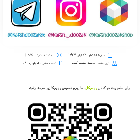
تاریخ انتشار :
22 آبان 1403
تعداد بازدید :
856
نویسنده :
محمد حنیف کیخا
دسته بندی :
اخبار
,
وبلاگ
برای عضویت در کانال
روبیکای
ما روی تصویر روبیکا زیر ضربه بزنید