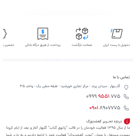
تحویل با پست ایران
ضمانت بازگشت
پرداخت از طریق درگاه بانکی
تضمین بهت
تماس با ما
گلــبهار ، میدان پرند - مرکز تجاری خورشید - طبقه منفی یک - واحد 35
9551
775 0999
0901
8907775
درباره تحــریر کفشدوزک
ما از سال ۱۳۹۵ فعالیت خودمان را در قالب "پاتوق گتاب" گلبهار آغاز و بعد از ایام کرونا
بصورت مستقل با عنوان "تحریر کفشدوزک" فعالیت خود را ادامه دادیم و به یاری شما