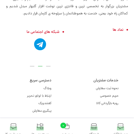
مشتریان بزرگوار به تخصصی ترین و فانتزی ترین نوشت افزار گلبهار مبدل شدیم و
کماکان راه خود یعنی، خدمت به هموطنانمان را سرلوحه ی کارمان قرار دادیم.
نماد ها
شبکه های اجتماعی ما
خدمات مشتریان
دسترسی سریع
نحوه ثبت سفارش
وبلاگ
حریم خصوصی
ارتباط با لوازم تحریر
رویه بازگردانی کالا
کفشدوزک
پیگیری سفارش
0
کلیه حقوق مادی و معنوی برای این سایت محفوظ می باشد و هرگونه کپی برداری شامل
پیگرد قانونی می باشد.