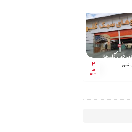
2
 گلبهار
آذر
1403