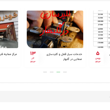
13
5
خدمات سیار قفل و کلیدسازی
مرکز معاینه فنی
بهمن
آذر
صفایی در گلبهار
1403
1403
.