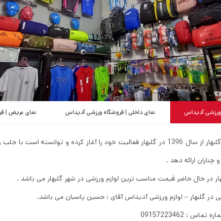
 ورزشی آدیداس
نمای داخلی | فروشگاه ورزشی آدیداس
نمای عریض | ف
لوازم ورزشی آدیداس در گلبهار از سال 1396 در گلبهار فعالیت خود را آغاز کرده و توانس
 چناران ارائه دهد .
ار در حال حاضر قیمت مناسب ترین لوازم ورزشی در شهر گلبهار می باشد .
 در گلبهار – لوازم ورزشی آدیداس آقای : حسین پاسبان می باشد.
ماره تماس :
09157223462