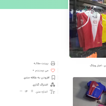
پرینت مقالـه
ی :
اخبار
,
وبلاگ
می پسنـدم
0
افزودن به علاقه مندی
اشتراک گذاری
اندازه متن
14