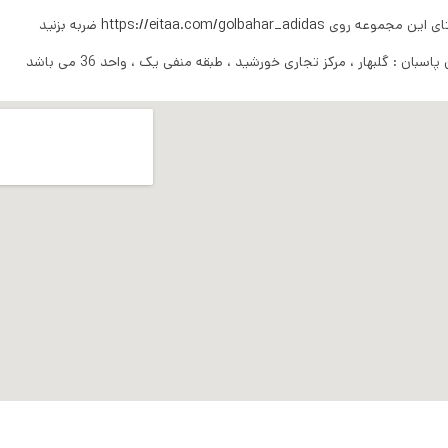
تای این مجموعه روی
https://eitaa.com/golbahar_adidas
ضربه بزنید
ان : گلبهار ، مرکز تجاری خورشید ، طبقه منفی یک ، واحد 36 می باشد