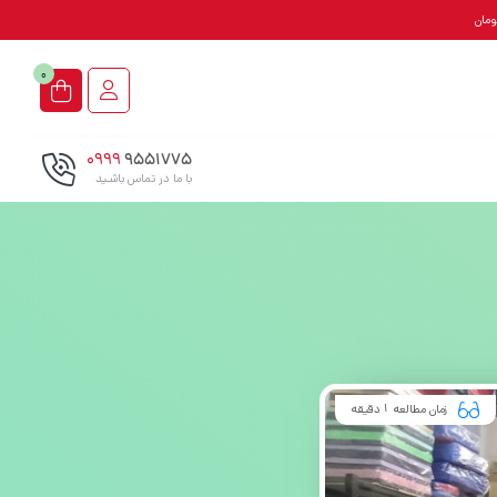
0
0999
9551775
با ما در تماس باشـید
زمان مطالعه
دقیقه
1