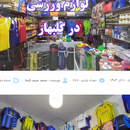
ر :
11 آذر 1403
تعداد بازدید :
668
نویسنده :
محمد حنیف کیخا
دسته بند