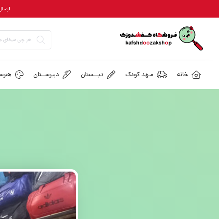
ارسال رایگان = ب
خانه
مـهد کودک
دبــستان
دبیرســتان
هنرسـ