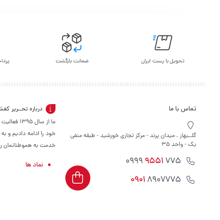
تحویل با پست ایران
ضمانت بازگشت
پرداخ
تماس با ما
درباره تحــریر کف
ما از سال 
خود را ادامه دادیم و به
گلــبهار ، میدان پرند - مرکز تجاری خورشید - طبقه منفی
یک - واحد 35
خدمت به هموطنانمان را س
9551
775 0999
نماد ها
0901
8907775