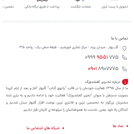
تحویل با پست ایران
ضمانت بازگشت
پرداخت از طریق درگاه بانکی
تضمین بهت
تماس با ما
گلــبهار ، میدان پرند - مرکز تجاری خورشید - طبقه منفی یک - واحد 35
9551
775 0999
0901
8907775
درباره تحــریر کفشدوزک
ما از سال ۱۳۹۵ فعالیت خودمان را در قالب "پاتوق گتاب" گلبهار آغاز و بعد از ایام کرونا
بصورت مستقل با عنوان "تحریر کفشدوزک" فعالیت خود را ادامه دادیم و به یاری شما
مشتریان بزرگوار به تخصصی ترین و فانتزی ترین نوشت افزار گلبهار مبدل شدیم و
کماکان راه خود یعنی، خدمت به هموطنانمان را سرلوحه ی کارمان قرار دادیم.
نماد ها
شبکه های اجتماعی ما