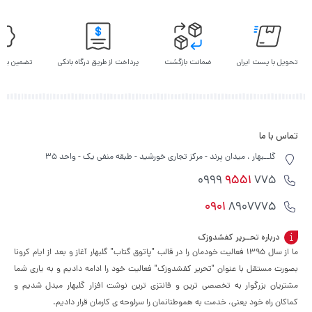
تحویل با پست ایران
ضمانت بازگشت
پرداخت از طریق درگاه بانکی
تضمین بهت
تماس با ما
گلــبهار ، میدان پرند - مرکز تجاری خورشید - طبقه منفی یک - واحد 35
9551
775 0999
0901
8907775
درباره تحــریر کفشدوزک
ما از سال ۱۳۹۵ فعالیت خودمان را در قالب "پاتوق گتاب" گلبهار آغاز و بعد از ایام کرونا
بصورت مستقل با عنوان "تحریر کفشدوزک" فعالیت خود را ادامه دادیم و به یاری شما
مشتریان بزرگوار به تخصصی ترین و فانتزی ترین نوشت افزار گلبهار مبدل شدیم و
کماکان راه خود یعنی، خدمت به هموطنانمان را سرلوحه ی کارمان قرار دادیم.