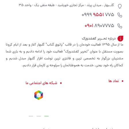
گلــبهار ، میدان پرند - مرکز تجاری خورشید - طبقه منفی یک - واحد 35
9551
775 0999
0901
8907775
درباره تحــریر کفشدوزک
ما از سال ۱۳۹۵ فعالیت خودمان را در قالب "پاتوق گتاب" گلبهار آغاز و بعد از ایام کرونا
بصورت مستقل با عنوان "تحریر کفشدوزک" فعالیت خود را ادامه دادیم و به یاری شما
مشتریان بزرگوار به تخصصی ترین و فانتزی ترین نوشت افزار گلبهار مبدل شدیم و
کماکان راه خود یعنی، خدمت به هموطنانمان را سرلوحه ی کارمان قرار دادیم.
نماد ها
شبکه های اجتماعی ما