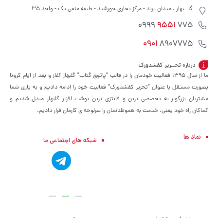
گلــبهار ، میدان پرند - مرکز تجاری خورشید - طبقه منفی یک - واحد 35
9551
775 0999
0901
8907775
درباره تحــریر کفشدوزک
ما از سال ۱۳۹۵ فعالیت خودمان را در قالب "پاتوق گتاب" گلبهار آغاز و بعد از ایام کرونا
بصورت مستقل با عنوان "تحریر کفشدوزک" فعالیت خود را ادامه دادیم و به یاری شما
مشتریان بزرگوار به تخصصی ترین و فانتزی ترین نوشت افزار گلبهار مبدل شدیم و
کماکان راه خود یعنی، خدمت به هموطنانمان را سرلوحه ی کارمان قرار دادیم.
نماد ها
شبکه های اجتماعی ما