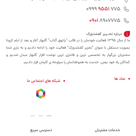
9551
775 0999
0901
8907775
درباره تحــریر کفشدوزک
ما از سال ۱۳۹۵ فعالیت خودمان را در قالب "پاتوق گتاب" گلبهار آغاز و بعد از ایام کرونا
بصورت مستقل با عنوان "تحریر کفشدوزک" فعالیت خود را ادامه دادیم و به یاری شما
مشتریان بزرگوار به تخصصی ترین و فانتزی ترین نوشت افزار گلبهار مبدل شدیم و
کماکان راه خود یعنی، خدمت به هموطنانمان را سرلوحه ی کارمان قرار دادیم.
نماد ها
شبکه های اجتماعی ما
خدمات مشتریان
دسترسی سریع