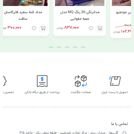
مدادرنگی 36 رنگ MQ مدل
مداد کنته سفید فابرکاستل
مداد طر
جعبه مقوایی
سافت
300,000
837,000
تومان
تومان
افزودن
افزودن
انتخاب
به
به
گزینه
سبد
سبد
تحویل با پست ایران
ضمانت بازگشت
پرداخت از طریق درگاه بانکی
تضمین بهت
تماس با ما
گلــبهار ، میدان پرند - مرکز تجاری خورشید - طبقه منفی یک - واحد 35