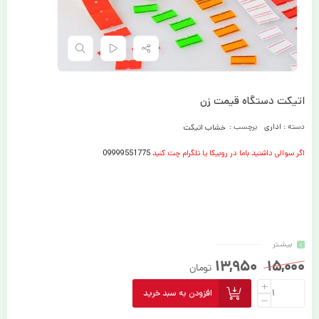
اتیکت دستگاه قیمت زن
دسته :
اداری
برچسب :
خشاب اتیکت
اگر سوالی داشتید باما در روبیکا یا تلگرام چت کنید
09999551775
بیشـتر
13,950
15,000
تومان
افزودن به سبد خرید