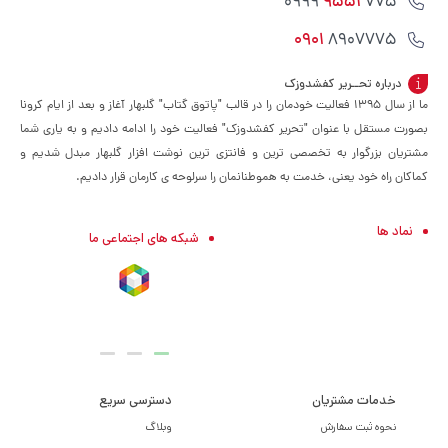
9551
775 0999
0901
8907775
درباره تحــریر کفشدوزک
ما از سال ۱۳۹۵ فعالیت خودمان را در قالب "پاتوق گتاب" گلبهار آغاز و بعد از ایام کرونا
بصورت مستقل با عنوان "تحریر کفشدوزک" فعالیت خود را ادامه دادیم و به یاری شما
مشتریان بزرگوار به تخصصی ترین و فانتزی ترین نوشت افزار گلبهار مبدل شدیم و
کماکان راه خود یعنی، خدمت به هموطنانمان را سرلوحه ی کارمان قرار دادیم.
نماد ها
شبکه های اجتماعی ما
خدمات مشتریان
دسترسی سریع
نحوه ثبت سفارش
وبلاگ