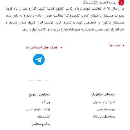
درباره تحــریر کفشدوزک
ما از سال ۱۳۹۵ فعالیت خودمان را در قالب "پاتوق گتاب" گلبهار آغاز و بعد از ایام کرونا
بصورت مستقل با عنوان "تحریر کفشدوزک" فعالیت خود را ادامه دادیم و به یاری شما
مشتریان بزرگوار به تخصصی ترین و فانتزی ترین نوشت افزار گلبهار مبدل شدیم و
کماکان راه خود یعنی، خدمت به هموطنانمان را سرلوحه ی کارمان قرار دادیم.
نماد ها
شبکه های اجتماعی ما
خدمات مشتریان
دسترسی سریع
نحوه ثبت سفارش
وبلاگ
حریم خصوصی
ارتباط با لوازم تحریر
رویه بازگردانی کالا
کفشدوزک
پیگیری سفارش