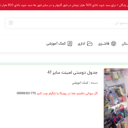
رای سبد خرید بالای 500 هزار تومان در شهر گلبهار و در سایر شهر ها سبد خرید بالای 800 هزار تومان
تان
فانتــزی
اداری
کمک آموزشی
جدول دوستی لمینت سایز آ4
دسته :
کمک آموزشی
اگر سوالی داشتید باما در روبیکا یا تلگرام چت کنید
09999551775