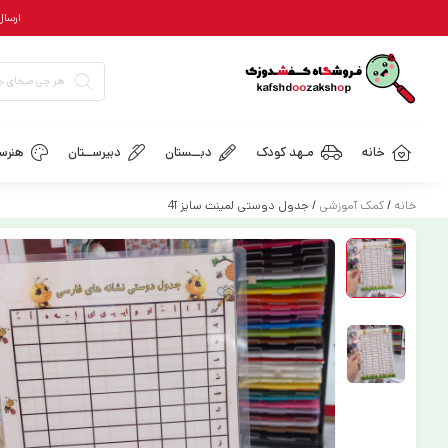
ارسال رایگان = ب
خانه
مـهد کودک
دبــستان
دبیرســتان
هنرسـ
خانه
/
کمک آموزشی
/ جدول دوستی لمینت سایز آ4