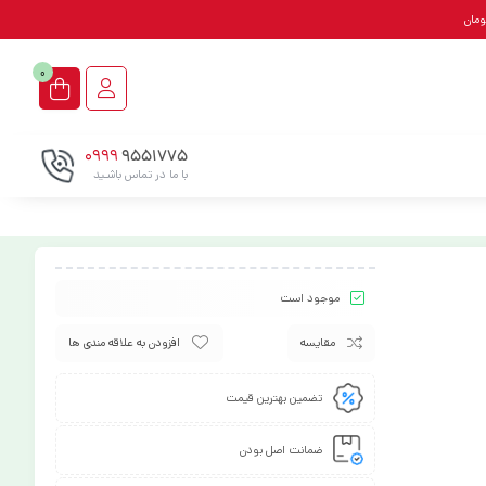
0
0999
9551775
با ما در تماس باشـید
موجود است
مقایسه
افزودن به علاقه مندی ها
تضمین بهترین قیمت
ضمانت اصل بودن