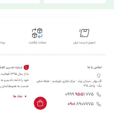
افزودن
افزودن
به
به
سبد
سبد
تحویل با پست ایران
ضمانت بازگشت
پرداخ
تماس با ما
درباره تحــریر کف
ما از سال 
خود را ادامه دادیم و به
گلــبهار ، میدان پرند - مرکز تجاری خورشید - طبقه منفی
یک - واحد 35
خدمت به هموطنانمان را س
9551
775 0999
نماد ها
0901
8907775