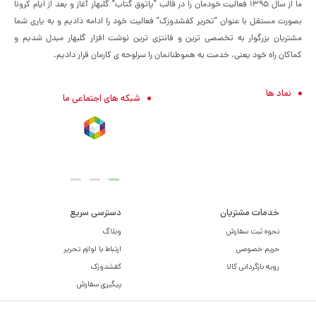
ما از سال ۱۳۹۵ فعالیت خودمان را در قالب "پاتوق گتاب" گلبهار آغاز و بعد از ایام کرونا
بصورت مستقل با عنوان "تحریر کفشدوزک" فعالیت خود را ادامه دادیم و به یاری شما
مشتریان بزرگوار به تخصصی ترین و فانتزی ترین نوشت افزار گلبهار مبدل شدیم و
کماکان راه خود یعنی، خدمت به هموطنانمان را سرلوحه ی کارمان قرار دادیم.
نماد ها
شبکه های اجتماعی ما
خدمات مشتریان
دسترسی سریع
نحوه ثبت سفارش
وبلاگ
حریم خصوصی
ارتباط با لوازم تحریر
رویه بازگردانی کالا
کفشدوزک
پیگیری سفارش