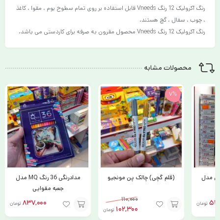
رنگ آکرولیک 12 رنگ Vneeds قابل استفاده بر روی تمام سطوح بوم ، مقوا ، کاغذ
، چوب ، سفال ، گچ هستند.
رنگ آکرولیک 12 رنگ Vneeds محصول مقرون به صرفه برای کاردستی می باشد.
محصولات مشابه
7%
(قلم گچی) چالک پن مونجیو
مدادرنگی 36 رنگ MQ مدل
مداد نوکی تس
جعبه مقوایی
110,000
837,000
تومان
102,300
تومان
نتخاب
افزودن
افزودن