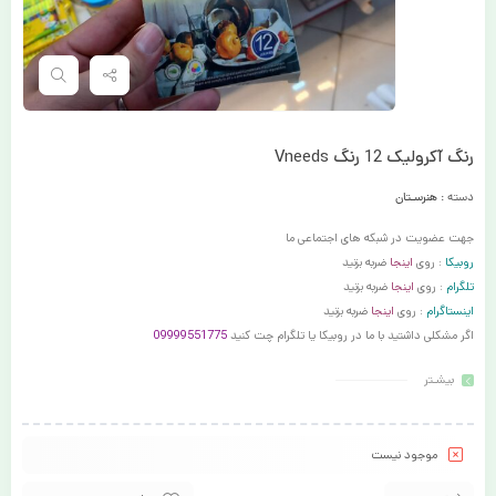
رنگ آکرولیک 12 رنگ Vneeds
دسته :
هنرسـتان
جهت عضویت در شبکه های اجتماعی ما
روبیکا
: روی
اینجا
ضربه بزنید
تلگرام
: روی
اینجا
ضربه بزنید
اینستاگرام
: روی
اینجا
ضربه بزنید
اگر مشکلی داشتید با ما در روبیکا یا تلگرام چت کنید
09999551775
بیشـتر
موجود نیست