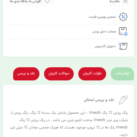
مقایسه
افزودن به علاقه مندی ها
تضمین بهترین قیمت
ضمانت اصل بودن
تحویل اکسپرس
توضیحات
نظرات کاربران
سوالات کاربران
نقد و بررسی
نقد و بررسی اجمالی
رنگ روغن 12 رنگ Vneeds – این محصول شامل یک بسته 12 رنگ، رنگ روغن از
شرکت وی نیدز Vneeds ساخت کشور چین می باشد ، در رنگ روغن 12 رنگ
Vneeds رنگ ها در 12 تیوپ موجود هستند که هریک حجمی معادل 12 میلی لیتر
دارند.