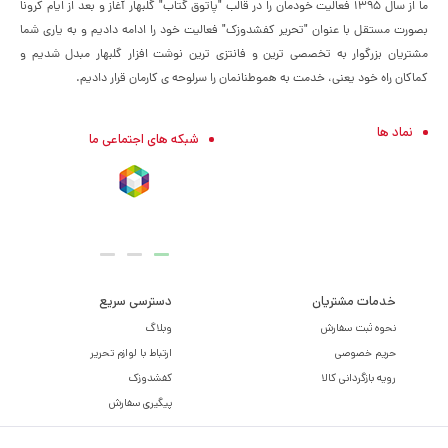
ما از سال ۱۳۹۵ فعالیت خودمان را در قالب "پاتوق گتاب" گلبهار آغاز و بعد از ایام کرونا
بصورت مستقل با عنوان "تحریر کفشدوزک" فعالیت خود را ادامه دادیم و به یاری شما
مشتریان بزرگوار به تخصصی ترین و فانتزی ترین نوشت افزار گلبهار مبدل شدیم و
کماکان راه خود یعنی، خدمت به هموطنانمان را سرلوحه ی کارمان قرار دادیم.
نماد ها
شبکه های اجتماعی ما
خدمات مشتریان
دسترسی سریع
نحوه ثبت سفارش
وبلاگ
حریم خصوصی
ارتباط با لوازم تحریر
رویه بازگردانی کالا
کفشدوزک
پیگیری سفارش