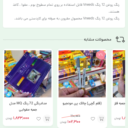
رنگ روغن 12 رنگ Vneeds قابل استفاده بر روی تمام سطوح بوم ، مقوا ، کاغذ
هستند.
رنگ روغن 12 رنگ Vneeds محصول مقرون به صرفه برای کاردستی می باشد.
محصولات مشابه
مدادرنگی 72 رنگ MQ مدل
مداد نوکی تست زنی Baile
جعبه مقوایی
179,000
1,823,000
تومان
تومان
ن
افزودن
افزودن
افزود