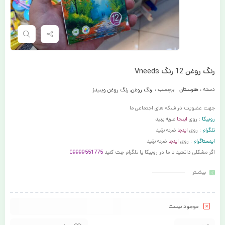
رنگ روغن 12 رنگ Vneeds
دسته :
هنرسـتان
برچسب :
رنگ روغن
,
رنگ روغن وینیدز
جهت عضویت در شبکه های اجتماعی ما
روبیکا
: روی
اینجا
ضربه بزنید
تلگرام
: روی
اینجا
ضربه بزنید
اینستاگرام
: روی
اینجا
ضربه بزنید
اگر مشکلی داشتید با ما در روبیکا یا تلگرام چت کنید
09999551775
بیشـتر
موجود نیست