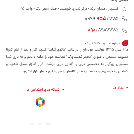
گلــبهار ، میدان پرند - مرکز تجاری خورشید - طبقه منفی یک - واحد 35
9551
775 0999
0901
8907775
درباره تحــریر کفشدوزک
ما از سال ۱۳۹۵ فعالیت خودمان را در قالب "پاتوق گتاب" گلبهار آغاز و بعد از ایام کرونا
بصورت مستقل با عنوان "تحریر کفشدوزک" فعالیت خود را ادامه دادیم و به یاری شما
مشتریان بزرگوار به تخصصی ترین و فانتزی ترین نوشت افزار گلبهار مبدل شدیم و
کماکان راه خود یعنی، خدمت به هموطنانمان را سرلوحه ی کارمان قرار دادیم.
نماد ها
شبکه های اجتماعی ما