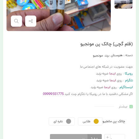
(قلم گچی) چالک پن مونجیو
دسته :
هنرسـتان
برند:
مونجیو
جهت عضویت در شبکه های اجتماعی ما
روبیکا
: روی
اینجا
ضربه بزنید
تلگرام
: روی
اینجا
ضربه بزنید
اینستاگرام
: روی
اینجا
ضربه بزنید
اگر مشکلی داشتید با ما در روبیکا یا تلگرام چت کنید
09999551775
بیشـتر
چالک پن مانجیو
طلایی
نقره ای