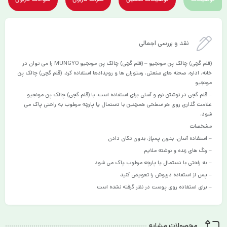
توضیحات
توضیحات تکمیلی
نظرات کاربران
سوالات کاربران
نقد و بررسی اجمالی
(قلم گچی) چالک پن مونجیو – (قلم گچی) چالک پن مونجیو MUNGYO را می توان در
خانه، اداره، صحنه های صنعتی، رستوران ها و رویدادها استفاده کرد. (قلم گچی) چالک پن
مونجیو
– قلم گچی در نوشتن نرم و آسان برای استفاده است. با (قلم گچی) چالک پن مونجیو
علامت گذاری روی هر سطحی همچنین با دستمال یا پارچه مرطوب به راحتی پاک می
شود.
مشخصات
– استفاده آسان، بدون پمپاژ، بدون تکان دادن
– رنگ های زنده و نوشته ملایم
– به راحتی با دستمال یا پارچه مرطوب پاک می شود
– پس از استفاده درپوش را تعویض کنید
– برای استفاده روی پوست در نظر گرفته نشده است
محصولات مشابه