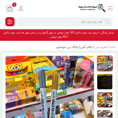
0
ارسال رایگان = برای سبد خرید بالای 500 هزار تومان در شهر گلبهار و در سایر شهر ها سبد خرید بالای
800 هزار تومان
خانه
/
هنرسـتان
/ (قلم گچی) چالک پن مونجیو
7%