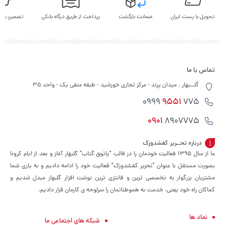
تحویل با پست ایران
ضمانت بازگشت
پرداخت از طریق درگاه بانکی
تضمین بهت
تماس با ما
گلــبهار ، میدان پرند - مرکز تجاری خورشید - طبقه منفی یک - واحد 35
9551
775 0999
0901
8907775
درباره تحــریر کفشدوزک
ما از سال ۱۳۹۵ فعالیت خودمان را در قالب "پاتوق گتاب" گلبهار آغاز و بعد از ایام کرونا
بصورت مستقل با عنوان "تحریر کفشدوزک" فعالیت خود را ادامه دادیم و به یاری شما
مشتریان بزرگوار به تخصصی ترین و فانتزی ترین نوشت افزار گلبهار مبدل شدیم و
کماکان راه خود یعنی، خدمت به هموطنانمان را سرلوحه ی کارمان قرار دادیم.
نماد ها
شبکه های اجتماعی ما