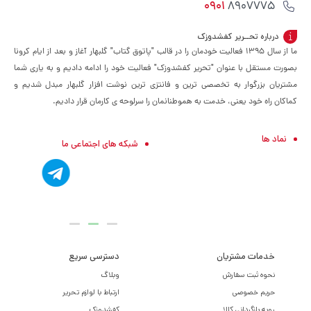
0901
8907775
درباره تحــریر کفشدوزک
ما از سال ۱۳۹۵ فعالیت خودمان را در قالب "پاتوق گتاب" گلبهار آغاز و بعد از ایام کرونا
بصورت مستقل با عنوان "تحریر کفشدوزک" فعالیت خود را ادامه دادیم و به یاری شما
مشتریان بزرگوار به تخصصی ترین و فانتزی ترین نوشت افزار گلبهار مبدل شدیم و
کماکان راه خود یعنی، خدمت به هموطنانمان را سرلوحه ی کارمان قرار دادیم.
نماد ها
شبکه های اجتماعی ما
خدمات مشتریان
دسترسی سریع
نحوه ثبت سفارش
وبلاگ
حریم خصوصی
ارتباط با لوازم تحریر
رویه بازگردانی کالا
کفشدوزک