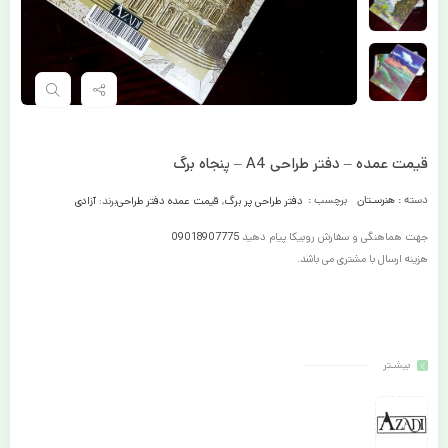
قیمت عمده – دفتر طراحی A4 – پنجاه برگ
دسته :
هنرسـتان
برچسب :
دفتر طراحی پر برگ
,
قیمت عمده دفتر طراحی
برند:
آزادی
جهت هماهنگی و سفارش روبیکا پیام دهید
09018907775
هزینه ارسال با مشتری می باشد.
بیشـتر