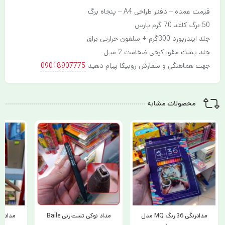
قیمت عمده – دفتر طراحی A4 – پنجاه برگ
50 برگ کاغذ 70 گرم پارس
جلد ایندربورد 300گرم + سلفون حرارتی براق
جلد پشت مقوا کرجی ضخامت 2 میل
جهت هماهنگی و سفارش روبیکا پیام دهید
09018907775
محصولات مشابه
مدادرنگی 36 رنگ MQ مدل
مداد نوکی تست زنی Baile
مداد کن