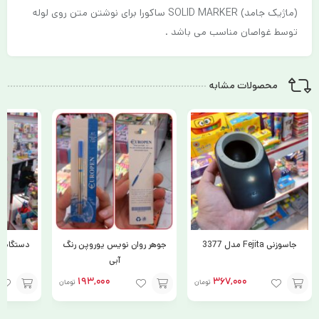
(ماژیک جامد) SOLID MARKER ساکورا برای نوشتن متن روی لوله
توسط غواصان مناسب می باشد .
محصولات مشابه
جاسوزنی Fejita مدل 3377
جوهر روان نویس یوروپن رنگ
دستگاه چ
آبی
193,000
367,000
تومان
تومان
افزودن
افزودن
افزودن