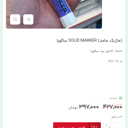
(ماژیک جامد) SOLID MARKER ساکورا
دسته :
اداری
برند:
ساکورا
کد XSC 19
بیشـتر
397,000
427,000
تومان
6 در انبار
افزودن به سبد خرید