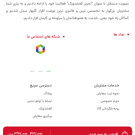
بصورت مستقل با عنوان "تحریر کفشدوزک" فعالیت خود را ادامه دادیم و به یاری شما
مشتریان بزرگوار به تخصصی ترین و فانتزی ترین نوشت افزار گلبهار مبدل شدیم و
کماکان راه خود یعنی، خدمت به هموطنانمان را سرلوحه ی کارمان قرار دادیم.
نماد ها
شبکه های اجتماعی ما
خدمات مشتریان
دسترسی سریع
نحوه ثبت سفارش
وبلاگ
حریم خصوصی
ارتباط با لوازم تحریر
رویه بازگردانی کالا
کفشدوزک
پیگیری سفارش
کلیه حقوق مادی و معنوی برای این سایت محفوظ می باشد و هرگونه کپی برداری شامل
397,000
427,000
افزودن به سبد خرید
تومان