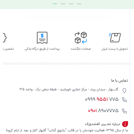
به
به
به
سبد
سبد
سبد
تحویل با پست ایران
ضمانت بازگشت
پرداخت از طریق درگاه بانکی
تضمین بهت
تماس با ما
گلــبهار ، میدان پرند - مرکز تجاری خورشید - طبقه منفی یک - واحد 35
9551
775 0999
0901
8907775
درباره تحــریر کفشدوزک
ما از سال ۱۳۹۵ فعالیت خودمان را در قالب "پاتوق گتاب" گلبهار آغاز و بعد از ایام کرونا