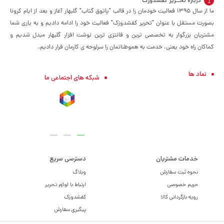
درباره تحــریر کفشدوزک
ما از سال ۱۳۹۵ فعالیت خودمان را در قالب "پاتوق گتاب" گلبهار آغاز و بعد از ایام کرونا
بصورت مستقل با عنوان "تحریر کفشدوزک" فعالیت خود را ادامه دادیم و به یاری شما
مشتریان بزرگوار به تخصصی ترین و فانتزی ترین نوشت افزار گلبهار مبدل شدیم و
کماکان راه خود یعنی، خدمت به هموطنانمان را سرلوحه ی کارمان قرار دادیم.
نماد ها
شبکه های اجتماعی ما
خدمات مشتریان
دسترسی سریع
نحوه ثبت سفارش
وبلاگ
حریم خصوصی
ارتباط با لوازم تحریر
رویه بازگردانی کالا
کفشدوزک
پیگیری سفارش