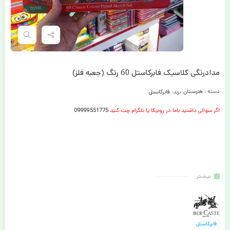
مدادرنگی کلاسیک فابرکاستل 60 رنگ (جعبه فلز)
دسته :
هنرسـتان
برند:
فابرکاستل
اگر سوالی داشتید باما در روبیکا یا تلگرام چت کنید
09999551775
بیشـتر
فابرکاستل