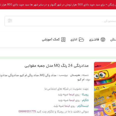
رای سبد خرید بالای 500 هزار تومان در شهر گلبهار و در سایر شهر ها سبد خرید بالای 800 هزار تومان
تان
فانتــزی
اداری
کمک آموزشی
مدادرنگی 24 رنگ MQ مدل جعبه مقوایی
دسته :
هنرسـتان
برچسب :
مداد رنگی MQ
,
مداد رنگی ام کیو
,
مدادرنگی
,
مدادرن
برند:
ام کیو
جهت عضویت در شبکه های اجتماعی ما
روبیکا
: روی
اینجا
ضربه بزنید
تلگرام
: روی
اینجا
ضربه بزنید
اینستاگرام
: روی
اینجا
ضربه بزنید
سوالی داشتید با ما در روبیکا و تلگرام چت کنید
09999551775