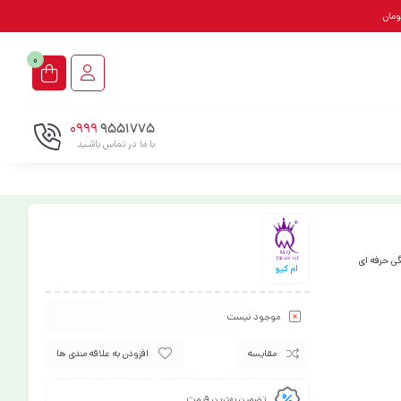
0
0999
9551775
با ما در تماس باشـید
گی حرفه ای
ام کیو
موجود نیست
مقایسه
افزودن به علاقه مندی ها
تضمین بهترین قیمت