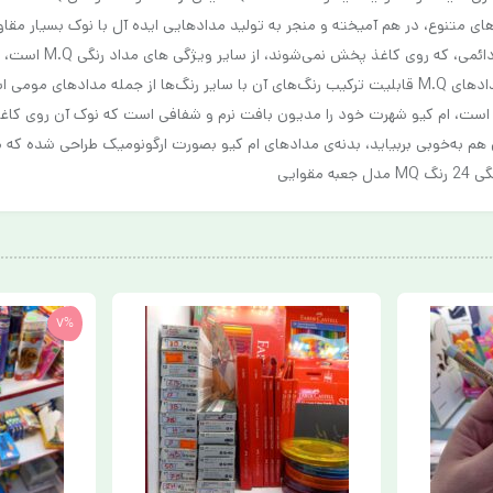
گ های متنوع، در هم آمیخته و منجر به تولید مدادهایی ایده آل با نوک بسیار مق
و عدم کم‌رنگ شدن، خ
سایه روشن، به راحتی با هم ترکیب کرد، یکی دیگر از ویژگی‌های مهم مدادهای M.Q قابلیت ترکیب رنگ‌های آ
الت براق و منعکس کننده، از ویژگی های بارز و منحصر بفرد MG-24G است، ام کیو شهرت خود را مدیون بافت نرم و ش
 هم به‌خوبی بربیاید، بدنه‌ی مدادهای ام کیو بصورت ارگونومیک طراحی شده ک
وایی
7%