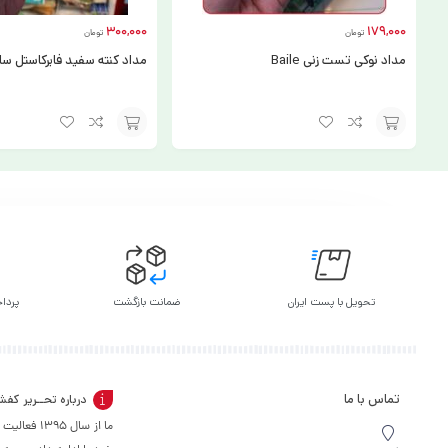
300,000
179,000
تومان
تومان
مداد نوکی تست زنی Baile
مداد کنته سفید فابرکاستل س
افزودن
افزودن
به
به
سبد
سبد
تحویل با پست ایران
ضمانت بازگشت
پرداخ
تماس با ما
درباره تحــریر کف
ما از سال 