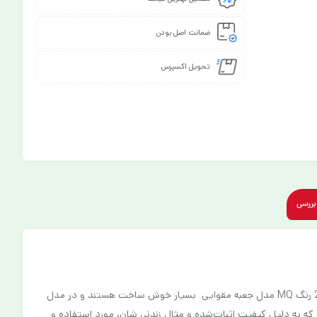
ضمانت اصل بودن
تحویل اکسپرس
بررسی
مدادرنگی 24 رنگ MQ مدل جعبه مقوایی- M.Q برندی است که در زمینه تولید محصولات و ملزومات هنری و انواع مداد رنگی فعالیت دارد، مدادرنگی 24 رنگ MQ مدل جعبه مقوایی بسیار خوش ساخت هستند و در مدل
مله سری رنگ پوست تیره ، سری رنگ پوست روشن، سری شیشه و .. تولید میشوند،MQ 00024G یکی از محصولات لوکس M.Q است که به دلیل کیفیت اثبات‌شده‌ و مثال زندنی شان، مورد استفاده و