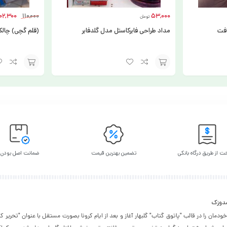
02,300
110,000
53,000
تومان
افت
مداد طراحی فابرکاستل مدل گلدفابر
(قلم گچی) چال
انتخاب
انتخاب
گزینه
گزینه
ت از طریق درگاه بانکی
تضمین بهترین قیمت
ضمانت اصل بودن
شدوزک
۱۳۹۵ فعالیت خودمان را در قالب "پاتوق گتاب" گلبهار آغاز و بعد از ایام کرونا بصورت مستقل با عنوان "تحر