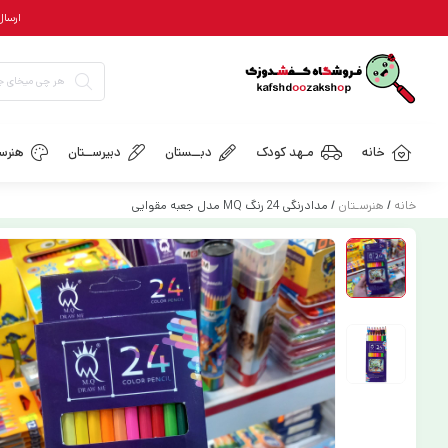
ارسال رایگان = ب
خانه
مـهد کودک
دبــستان
دبیرســتان
هنرسـ
خانه
/
هنرسـتان
/ مدادرنگی 24 رنگ MQ مدل جعبه مقوایی