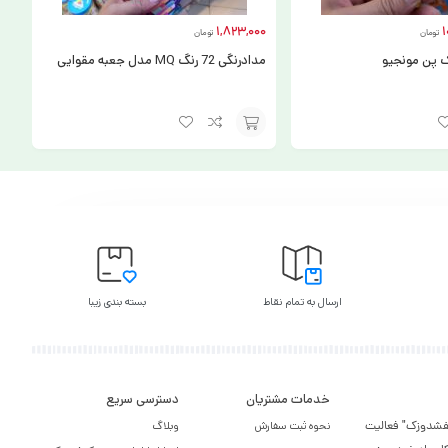
1,823,000
1
تومان
تومان
ک پن مونجیو
مدادرنگی 72 رنگ MQ مدل جعبه مقوایی
افزودن
به
سبد
ارسال به تمام نقاط
بسته بندی زیبا
خدمات مشتریان
دسترسی سریع
یر کفشدوزک" فعالیت
نحوه ثبت سفارش
وبلاگ