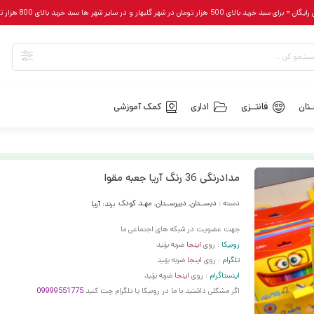
رای سبد خرید بالای 500 هزار تومان در شهر گلبهار و در سایر شهر ها سبد خرید بالای 800 هزار تومان
تان
فانتــزی
اداری
کمک آموزشی
مدادرنگی 36 رنگ آریا جعبه مقوا
دسته :
دبســتان
,
دبیرســتان
,
مهـد کودک
برند:
آریا
جهت عضویت در شبکه های اجتماعی ما
روبیکا
: روی
اینجا
ضربه بزنید
تلگرام
: روی
اینجا
ضربه بزنید
اینستاگرام
: روی
اینجا
ضربه بزنید
اگر مشکلی داشتید با ما در روبیکا یا تلگرام چت کنید
09999551775