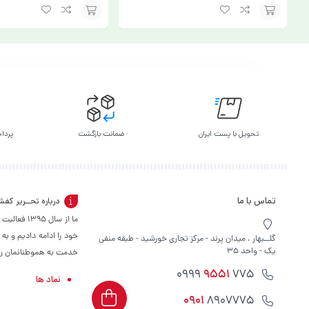
افزودن
افزودن
به
به
سبد
سبد
تحویل با پست ایران
ضمانت بازگشت
پرداخ
تماس با ما
درباره تحــریر کف
ما از سال 
خود را ادامه دادیم و به
گلــبهار ، میدان پرند - مرکز تجاری خورشید - طبقه منفی
یک - واحد 35
خدمت به هموطنانمان را س
9551
775 0999
نماد ها
0901
8907775