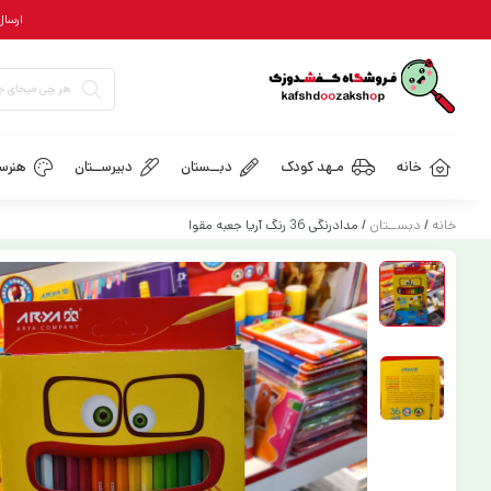
ارسال رایگان = ب
خانه
مـهد کودک
دبــستان
دبیرســتان
هنرسـ
خانه
/
دبســتان
/ مدادرنگی 36 رنگ آریا جعبه مقوا