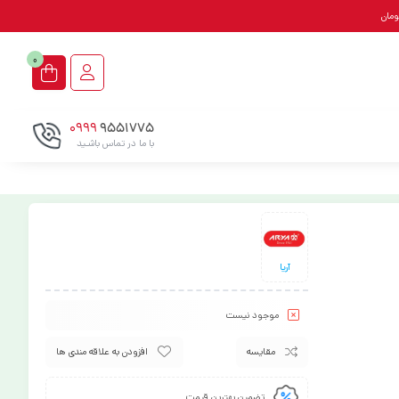
0
0999
9551775
با ما در تماس باشـید
آریا
موجود نیست
مقایسه
افزودن به علاقه مندی ها
تضمین بهترین قیمت