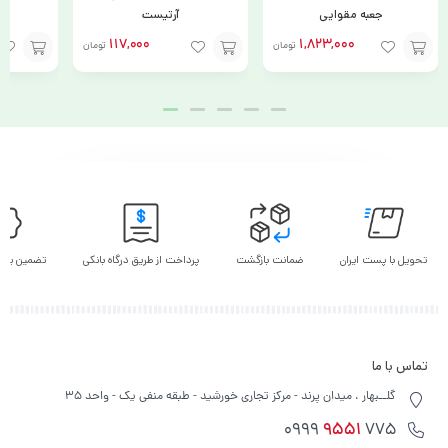
جعبه مقوایی
آرتیست
117,000
1,823,000
تومان
تومان
افزودن
افزودن
انتخاب
به
به
گزینه
سبد
سبد
تحویل با پست ایران
ضمانت بازگشت
پرداخت از طریق درگاه بانکی
تضمین بهت
تماس با ما
گلــبهار ، میدان پرند - مرکز تجاری خورشید - طبقه منفی یک - واحد 35
9551
775 0999