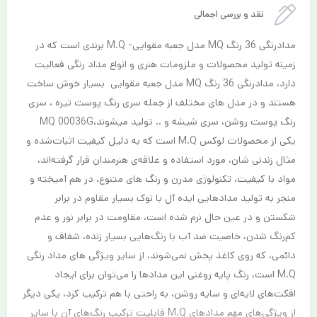
نقد و بررسی اجمالی
مدادرنگی 36 رنگ MQ مدل جعبه مقوایی- M.Q برندی است که در
زمینه تولید محصولات و ملزومات هنری و انواع مداد رنگی فعالیت
دارد، مدادرنگی 36 رنگ MQ مدل جعبه مقوایی بسیار خوش ساخت
هستند و در مدل های مختلف از جمله سری رنگ پوست تیره ، سری
رنگ پوست روشن، سری شیشه و .. تولید میشوند،MQ 00036G
یکی از محصولات لوکس M.Q است که به دلیل کیفیت اثبات‌شده‌ و
مثال زندنی شان، مورد استفاده و علاقه‌ی هنرمندان قرار گرفته‌اند،
مواد با کیفیت، تکنولوژی مدرن و رنگ های متنوع، در هم آمیخته و
منجر به تولید مدادهایی ایده آل با نوک بسیار مقاوم در برابر
شکستن و در عین حال نرم شده است، مقاومت در برابر نور و عدم
کم‌رنگ شدن، خاصیت ضد آب با رنگ‌هایی بسیار زنده، شفاف و
دائمی، که روی کاغذ پخش نمی‌شوند، از سایر ویژگی های مداد رنگی
M.Q است، رنگ پایه روغنی این مدادها را می‌توان برای ایجاد
افکت‌های لایه‌ای و سایه روشن، به راحتی با هم ترکیب کرد، یکی دیگر
از ویژگی‌های مهم مدادهای M.Q قابلیت ترکیب رنگ‌های آن با سایر