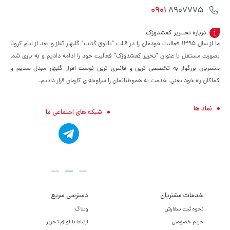
0901
8907775
درباره تحــریر کفشدوزک
ما از سال ۱۳۹۵ فعالیت خودمان را در قالب "پاتوق گتاب" گلبهار آغاز و بعد از ایام کرونا
بصورت مستقل با عنوان "تحریر کفشدوزک" فعالیت خود را ادامه دادیم و به یاری شما
مشتریان بزرگوار به تخصصی ترین و فانتزی ترین نوشت افزار گلبهار مبدل شدیم و
کماکان راه خود یعنی، خدمت به هموطنانمان را سرلوحه ی کارمان قرار دادیم.
نماد ها
شبکه های اجتماعی ما
خدمات مشتریان
دسترسی سریع
نحوه ثبت سفارش
وبلاگ
حریم خصوصی
ارتباط با لوازم تحریر