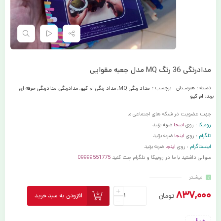
مدادرنگی 36 رنگ MQ مدل جعبه مقوایی
دسته :
هنرسـتان
برچسب :
مداد رنگی MQ
,
مداد رنگی ام کیو
,
مدادرنگی
,
مدادرنگی حرفه ای
برند:
ام کیو
جهت عضویت در شبکه های اجتماعی ما
روبیکا
: روی
اینجا
ضربه بزنید
تلگرام
: روی
اینجا
ضربه بزنید
اینستاگرام
: روی
اینجا
ضربه بزنید
سوالی داشتید با ما در روبیکا و تلگرام چت کنید
09999551775
بیشـتر
837,000
تومان
افزودن به سبد خرید