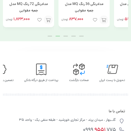
مدادرنگی 72 رنگ MQ مدل
مداد نوکی تست زنی Baile
جعبه مقوایی
179,000
1,823,000
تومان
تومان
افزودن
افزودن
افزودن
به
به
به
سبد
سبد
سبد
تحویل با پست ایران
ضمانت بازگشت
پرداخت از طریق درگاه بانکی
تضمین بهت
تماس با ما
گلــبهار ، میدان پرند - مرکز تجاری خورشید - طبقه منفی یک - واحد 35
9551
775 0999