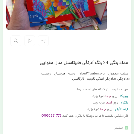
مداد رنگی 24 رنگ آبرنگی فابرکاستل مدل مقوایی
شناسه محصول :
faber24watercolor
دسته :
هنرسـتان
برچسب :
مدادرنگی
,
مدادرنگی ابرنگی فابر
برند:
فابرکاستل
جهت عضویت در شبکه های اجتماعی ما
روبیکا
: روی
اینجا
ضربه بزنید
تلگرام
: روی
اینجا
ضربه بزنید
اینستاگرام
: روی
اینجا
ضربه بزنید
اگر مشکلی داشتید با ما در روبیکا یا تلگرام چت کنید
09999551775
بیشـتر