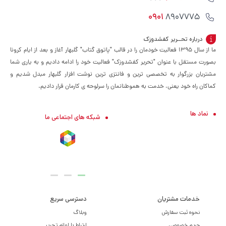
0901
8907775
درباره تحــریر کفشدوزک
ما از سال ۱۳۹۵ فعالیت خودمان را در قالب "پاتوق گتاب" گلبهار آغاز و بعد از ایام کرونا
بصورت مستقل با عنوان "تحریر کفشدوزک" فعالیت خود را ادامه دادیم و به یاری شما
مشتریان بزرگوار به تخصصی ترین و فانتزی ترین نوشت افزار گلبهار مبدل شدیم و
کماکان راه خود یعنی، خدمت به هموطنانمان را سرلوحه ی کارمان قرار دادیم.
نماد ها
شبکه های اجتماعی ما
خدمات مشتریان
دسترسی سریع
نحوه ثبت سفارش
وبلاگ
حریم خصوصی
ارتباط با لوازم تحریر