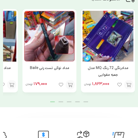
مدادرنگی 72 رنگ MQ مدل
مداد نوکی تست زنی Baile
مداد کن
جعبه مقوایی
179,000
1,823,000
تومان
تومان
افزودن
افزودن
افزودن
به
به
به
سبد
سبد
سبد