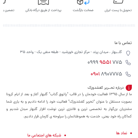
تحویل با پست ایران
ضمانت بازگشت
پرداخت از طریق درگاه بانکی
تضمین بهت
تماس با ما
گلــبهار ، میدان پرند - مرکز تجاری خورشید - طبقه منفی یک - واحد 35
9551
775 0999
0901
8907775
درباره تحــریر کفشدوزک
ما از سال ۱۳۹۵ فعالیت خودمان را در قالب "پاتوق گتاب" گلبهار آغاز و بعد از ایام کرونا
بصورت مستقل با عنوان "تحریر کفشدوزک" فعالیت خود را ادامه دادیم و به یاری شما
مشتریان بزرگوار به تخصصی ترین و فانتزی ترین نوشت افزار گلبهار مبدل شدیم و
کماکان راه خود یعنی، خدمت به هموطنانمان را سرلوحه ی کارمان قرار دادیم.
نماد ها
شبکه های اجتماعی ما