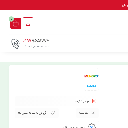
0
0999
9551775
با ما در تماس باشـید
مونجیو
موجود نیست
مقایسه
افزودن به علاقه مندی ها
تضمین بهترین قیمت