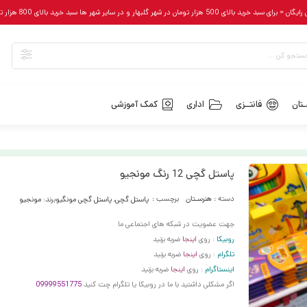
رای سبد خرید بالای 500 هزار تومان در شهر گلبهار و در سایر شهر ها سبد خرید بالای 800 هزار تومان
تان
فانتــزی
اداری
کمک آموزشی
پاستل گچی 12 رنگ مونجیو
دسته :
هنرسـتان
برچسب :
پاستل گچی
,
پاستل گچی مونگیو
برند:
مونجیو
جهت عضویت در شبکه های اجتماعی ما
روبیکا
: روی
اینجا
ضربه بزنید
تلگرام
: روی
اینجا
ضربه بزنید
اینستاگرام
: روی
اینجا
ضربه بزنید
اگر مشکلی داشتید با ما در روبیکا یا تلگرام چت کنید
09999551775