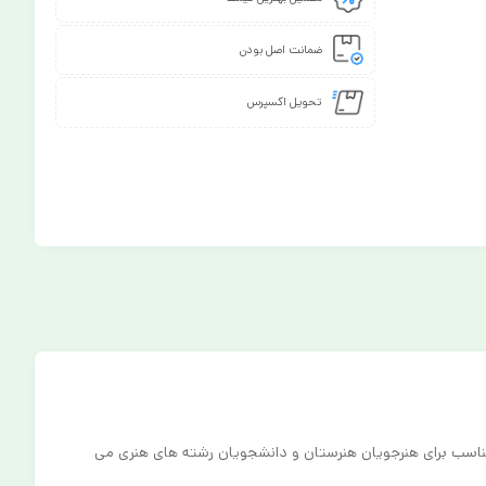
ضمانت اصل بودن
تحویل اکسپرس
کره جنوبی است و 12 رنگ دل چسب در طیف های متفاوت را داراست . این پاستل گچی 12 رنگ مونجیو مناسب برای هنرجویان هنرستان و دانشجویان رشته های هنری می