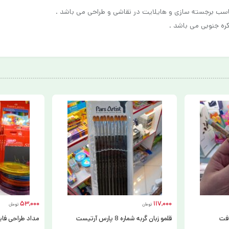
53,000
117,000
تومان
تومان
افت
قلمو زبان گربه شماره 8 پارس آرتیست
مداد طراحی فابر