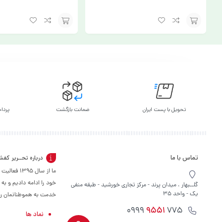
افزودن
افزودن
به
به
سبد
سبد
تحویل با پست ایران
ضمانت بازگشت
پرداخ
تماس با ما
درباره تحــریر کف
ما از سال 
خود را ادامه دادیم و به
گلــبهار ، میدان پرند - مرکز تجاری خورشید - طبقه منفی
یک - واحد 35
خدمت به هموطنانمان را س
9551
775 0999
نماد ها