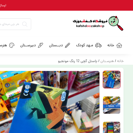
ارسال رایگان = ب
خانه
مـهد کودک
دبــستان
دبیرســتان
هنرسـ
خانه
/
هنرسـتان
/ پاستل گچی 12 رنگ مونجیو