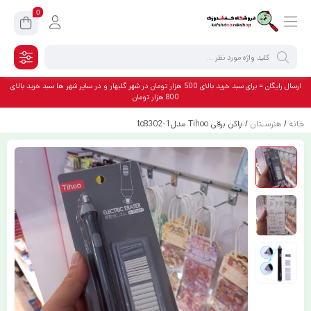
0
ارسال رایگان = برای سبد خرید بالای 500 هزار تومان در شهر گلبهار و در سایر شهر ها سبد خرید بالای
800 هزار تومان
خانه
/
هنرسـتان
/ پاکن برقی Tihoo مدلtc8302-1