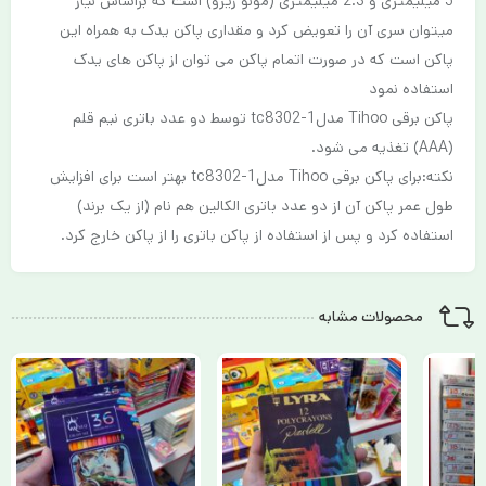
5 میلیمتری و 2.3 میلیمتری (مونو زیرو) است که براساس نیاز
میتوان سری آن را تعویض کرد و مقداری پاکن یدک به همراه این
پاکن است که در صورت اتمام پاکن می توان از پاکن های یدک
استفاده نمود
پاکن برقی Tihoo مدلtc8302-1 توسط دو عدد باتری نیم قلم
(AAA) تغذیه می شود.
نکته:برای پاکن برقی Tihoo مدلtc8302-1 بهتر است برای افزایش
طول عمر پاکن آن از دو عدد باتری الکالین هم نام (از یک برند)
استفاده کرد و پس از استفاده از پاکن باتری را از پاکن خارج کرد.
محصولات مشابه