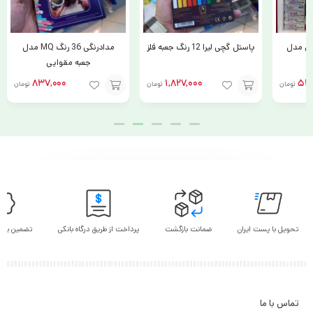
تل مدل
پاستل گچی لیرا 12 رنگ جعبه فلز
مدادرنگی 36 رنگ MQ مدل
جعبه مقوایی
837,000
1,827,000
53,
تومان
تومان
تومان
افزودن
افزودن
به
به
سبد
سبد
تحویل با پست ایران
ضمانت بازگشت
پرداخت از طریق درگاه بانکی
تضمین بهت
تماس با ما