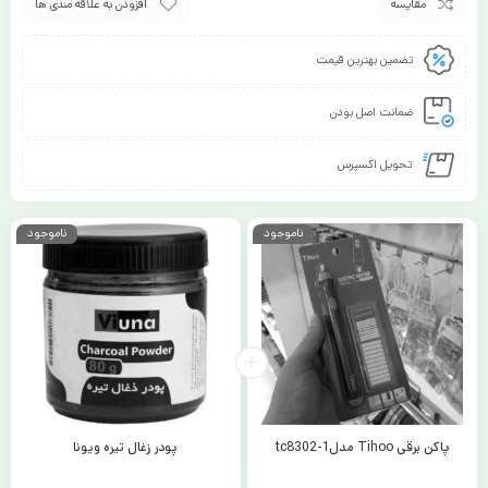
مقایسه
افزودن به علاقه مندی ها
تضمین بهترین قیمت
ضمانت اصل بودن
تحویل اکسپرس
ناموجود
ناموجود
پاکن برقی Tihoo مدلtc8302-1
پودر زغال تیره ویونا
87,000
320,000
تومان
تومان