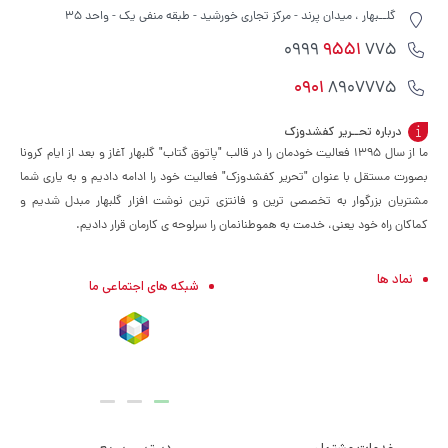
گلــبهار ، میدان پرند - مرکز تجاری خورشید - طبقه منفی یک - واحد 35
9551
775 0999
0901
8907775
درباره تحــریر کفشدوزک
ما از سال ۱۳۹۵ فعالیت خودمان را در قالب "پاتوق گتاب" گلبهار آغاز و بعد از ایام کرونا
بصورت مستقل با عنوان "تحریر کفشدوزک" فعالیت خود را ادامه دادیم و به یاری شما
مشتریان بزرگوار به تخصصی ترین و فانتزی ترین نوشت افزار گلبهار مبدل شدیم و
کماکان راه خود یعنی، خدمت به هموطنانمان را سرلوحه ی کارمان قرار دادیم.
نماد ها
شبکه های اجتماعی ما