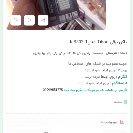
پاکن برقی Tihoo مدلtc8302-1
دسته :
هنرسـتان
برچسب :
پاکن
,
پاکن TIHOO
,
پاکن برقی
,
پاکن برقی تیهو
جهت عضویت در شبکه های اجتماعی ما
روبیکا
: روی
اینجا
ضربه بزنید
تلگرام
: روی
اینجا
ضربه بزنید
اینستاگرام
: روی
اینجا
ضربه بزنید
اگر سوالی داشتید باما در روبیکا یا تلگرام چت کنید
09999551775
بیشـتر
موجود نیست