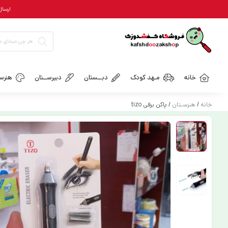
ارسال رایگان = ب
خانه
مـهد کودک
دبــستان
دبیرســتان
هنرسـ
خانه
/
هنرسـتان
/ پاکن برقی tizo