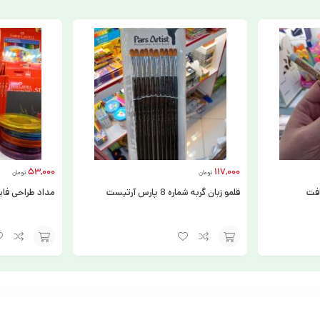
53,000
117,000
تومان
تومان
افت
قلمو زبان گربه شماره 8 پارس آرتیست
مداد طراحی فابر
افزودن
انتخاب
به
گزینه
سبد