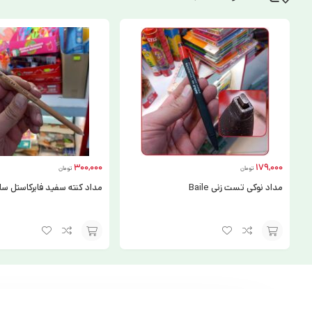
300,000
179,000
تومان
تومان
مداد نوکی تست زنی Baile
مداد کنته سفید فابرکاستل س
افزودن
افزودن
به
به
سبد
سبد