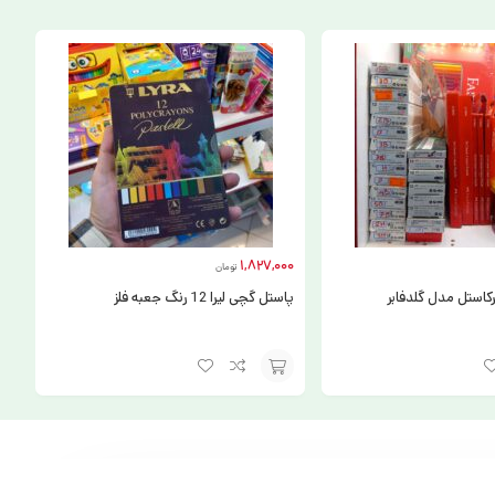
1,827,000
تومان
کاستل مدل گلدفابر
پاستل گچی لیرا 12 رنگ جعبه فلز
افزودن
به
سبد