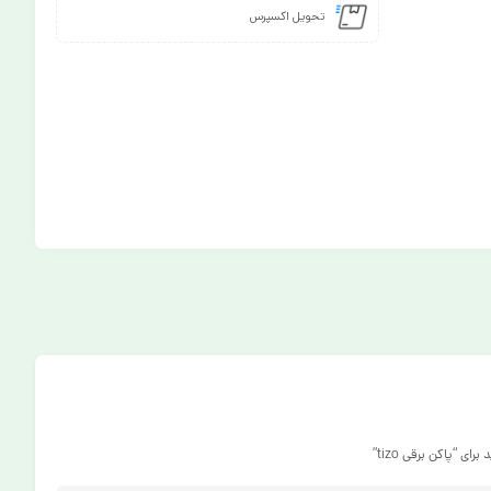
تحویل اکسپرس
ی “پاکن برقی tizo”