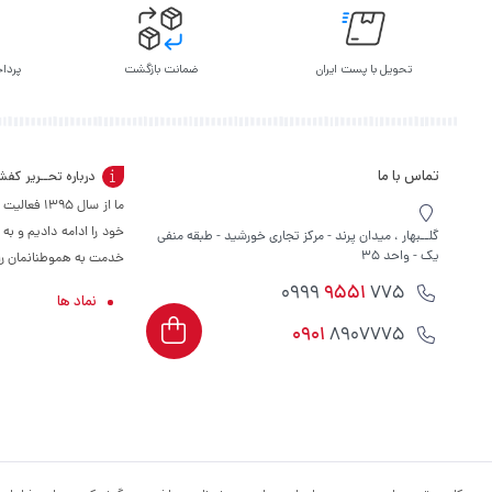
تحویل با پست ایران
ضمانت بازگشت
پرداخ
تماس با ما
درباره تحــریر کف
ما از سال 
خود را ادامه دادیم و به
گلــبهار ، میدان پرند - مرکز تجاری خورشید - طبقه منفی
یک - واحد 35
خدمت به هموطنانمان را س
9551
775 0999
نماد ها
0901
8907775